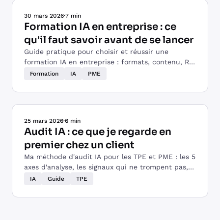
30 mars 2026
·
7 min
Formation IA en entreprise : ce
qu'il faut savoir avant de se lancer
Guide pratique pour choisir et réussir une
formation IA en entreprise : formats, contenu, ROI
et critères de sélection d'un formateur.
Formation
IA
PME
25 mars 2026
·
6 min
Audit IA : ce que je regarde en
premier chez un client
Ma méthode d'audit IA pour les TPE et PME : les 5
axes d'analyse, les signaux qui ne trompent pas,
et comment je priorise les actions.
IA
Guide
TPE