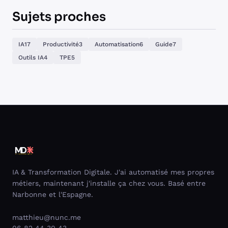
Sujets proches
IA
17
Productivité
3
Automatisation
6
Guide
7
Outils IA
4
TPE
5
IA & Transformation Digitale. J'ai automatisé mes propres
métiers, maintenant j'installe ça chez vous. Basé entre
Narbonne et l'Espagne.
matthieu@nunc.me