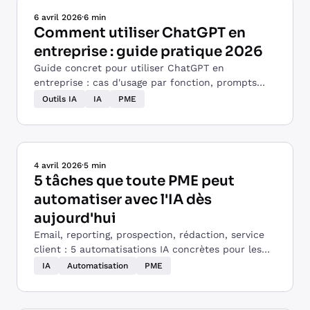
6 avril 2026
·
6 min
Comment utiliser ChatGPT en
entreprise : guide pratique 2026
Guide concret pour utiliser ChatGPT en
entreprise : cas d'usage par fonction, prompts
prêts à l'emploi, tarifs et sécurité des données.
Outils IA
IA
PME
4 avril 2026
·
5 min
5 tâches que toute PME peut
automatiser avec l'IA dès
aujourd'hui
Email, reporting, prospection, rédaction, service
client : 5 automatisations IA concrètes pour les
PME, avec les outils et la méthode pour démarrer.
IA
Automatisation
PME