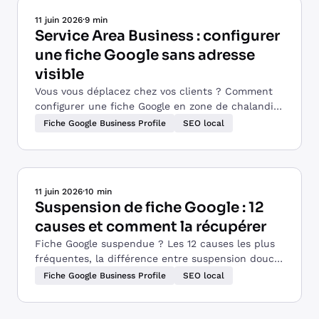
11 juin 2026
·
9 min
Service Area Business : configurer
une fiche Google sans adresse
visible
Vous vous déplacez chez vos clients ? Comment
configurer une fiche Google en zone de chalandise
(Service Area Business) sans afficher votre
Fiche Google Business Profile
SEO local
adresse.
11 juin 2026
·
10 min
Suspension de fiche Google : 12
causes et comment la récupérer
Fiche Google suspendue ? Les 12 causes les plus
fréquentes, la différence entre suspension douce
et dure, et la procédure de réintégration pas à
Fiche Google Business Profile
SEO local
pas.