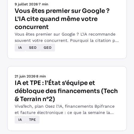
9 juillet 2026
·
7 min
Vous êtes premier sur Google ?
L'IA cite quand même votre
concurrent
Vous êtes premier sur Google ? L'IA recommande
souvent votre concurrent. Pourquoi la citation par
l'IA devient le vrai enjeu, et comment s'y préparer.
IA
SEO
GEO
21 juin 2026
·
8 min
IA et TPE : l'État s'équipe et
débloque des financements (Tech
& Terrain n°2)
VivaTech, plan Osez l'IA, financements Bpifrance
et facture électronique : ce que la semaine la
plus IA de l'année change pour les TPE.
IA
TPE