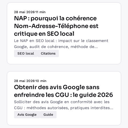
28 mai 2026
·
11 min
NAP : pourquoi la cohérence
Nom-Adresse-Téléphone est
critique en SEO local
Le NAP en SEO local : impact sur le classement
Google, audit de cohérence, méthode de
correction et erreurs à éviter pour les TPE et
SEO local
Citations
indépendants.
28 mai 2026
·
10 min
Obtenir des avis Google sans
enfreindre les CGU : le guide 2026
Solliciter des avis Google en conformité avec les
CGU : méthodes autorisées, pratiques interdites,
modèles de demande et erreurs à ne pas
Avis Google
Guide
commettre.