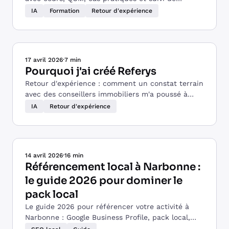
progression. 34 chapitres produits en 6 heures
IA
Formation
Retour d'expérience
grâce à Claude.
17 avril 2026
·
7 min
Pourquoi j'ai créé Referys
Retour d'expérience : comment un constat terrain
avec des conseillers immobiliers m'a poussé à
créer un outil de gestion de réseau relationnel.
IA
Retour d'expérience
14 avril 2026
·
16 min
Référencement local à Narbonne :
le guide 2026 pour dominer le
pack local
Le guide 2026 pour référencer votre activité à
Narbonne : Google Business Profile, pack local,
concurrence et quartiers, tout pour apparaître en