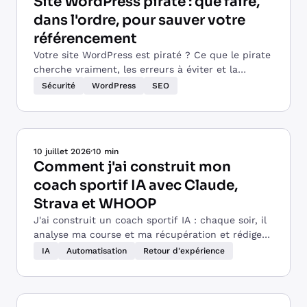
Site WordPress piraté : que faire,
dans l'ordre, pour sauver votre
référencement
Votre site WordPress est piraté ? Ce que le pirate
cherche vraiment, les erreurs à éviter et la
marche à suivre pour sauver votre place sur
Sécurité
WordPress
SEO
Google.
10 juillet 2026
·
10 min
Comment j'ai construit mon
coach sportif IA avec Claude,
Strava et WHOOP
J'ai construit un coach sportif IA : chaque soir, il
analyse ma course et ma récupération et rédige
mon bilan. Un exemple concret d'automatisation.
IA
Automatisation
Retour d'expérience