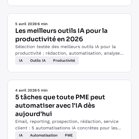
5 avril 2026
·
6 min
Les meilleurs outils IA pour la
productivité en 2026
Sélection testée des meilleurs outils IA pour la
productivité : rédaction, automatisation, analyse,
communication et développement.
IA
Outils IA
Productivité
4 avril 2026
·
5 min
5 tâches que toute PME peut
automatiser avec l'IA dès
aujourd'hui
Email, reporting, prospection, rédaction, service
client : 5 automatisations IA concrètes pour les
PME, avec les outils et la méthode pour démarrer.
IA
Automatisation
PME