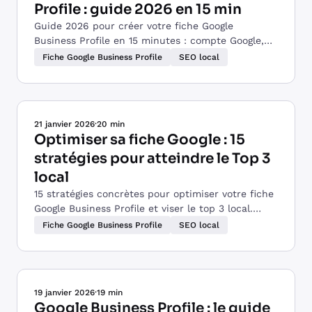
Profile : guide 2026 en 15 min
Guide 2026 pour créer votre fiche Google
Business Profile en 15 minutes : compte Google,
validation vidéo, optimisation SEO local. Gratuit,
Fiche Google Business Profile
SEO local
sans compte pro.
21 janvier 2026
·
20 min
Optimiser sa fiche Google : 15
stratégies pour atteindre le Top 3
local
15 stratégies concrètes pour optimiser votre fiche
Google Business Profile et viser le top 3 local.
Guide actionnable pour commerçants et artisans.
Fiche Google Business Profile
SEO local
19 janvier 2026
·
19 min
Google Business Profile : le guide