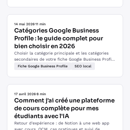
14 mai 2026
·
11 min
Catégories Google Business
Profile : le guide complet pour
bien choisir en 2026
Choisir la catégorie principale et les catégories
secondaires de votre fiche Google Business Profile
: méthode, exemples par métier et erreurs à
Fiche Google Business Profile
SEO local
éviter.
17 avril 2026
·
8 min
Comment j'ai créé une plateforme
de cours complète pour mes
étudiants avec l'IA
Retour d'expérience : de Notion à une web app
avec cours, QCM, cas pratiques et suivi de