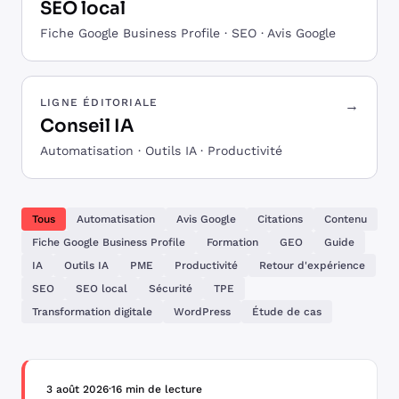
SEO local
Fiche Google Business Profile · SEO · Avis Google
LIGNE ÉDITORIALE
→
Conseil IA
Automatisation · Outils IA · Productivité
Tous
Automatisation
Avis Google
Citations
Contenu
Fiche Google Business Profile
Formation
GEO
Guide
IA
Outils IA
PME
Productivité
Retour d'expérience
SEO
SEO local
Sécurité
TPE
Transformation digitale
WordPress
Étude de cas
3 août 2026
·
16 min de lecture