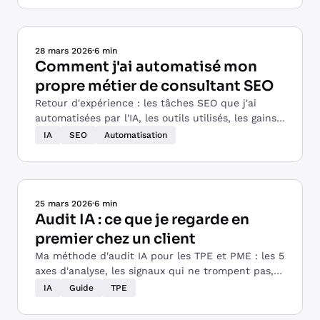
28 mars 2026
·
6 min
Comment j'ai automatisé mon
propre métier de consultant SEO
Retour d'expérience : les tâches SEO que j'ai
automatisées par l'IA, les outils utilisés, les gains
de temps réels, et ce que j'en ai tiré pour mes
IA
SEO
Automatisation
clients.
25 mars 2026
·
6 min
Audit IA : ce que je regarde en
premier chez un client
Ma méthode d'audit IA pour les TPE et PME : les 5
axes d'analyse, les signaux qui ne trompent pas,
et comment je priorise les actions.
IA
Guide
TPE