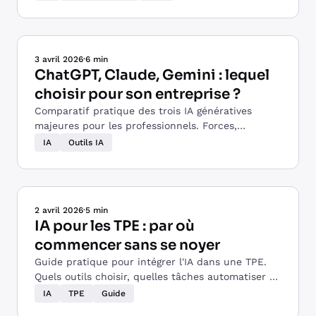
3 avril 2026
·
6 min
ChatGPT, Claude, Gemini : lequel
choisir pour son entreprise ?
Comparatif pratique des trois IA génératives
majeures pour les professionnels. Forces,
faiblesses, tarifs et cas d'usage concrets.
IA
Outils IA
2 avril 2026
·
5 min
IA pour les TPE : par où
commencer sans se noyer
Guide pratique pour intégrer l'IA dans une TPE.
Quels outils choisir, quelles tâches automatiser en
premier, et les erreurs à éviter.
IA
TPE
Guide