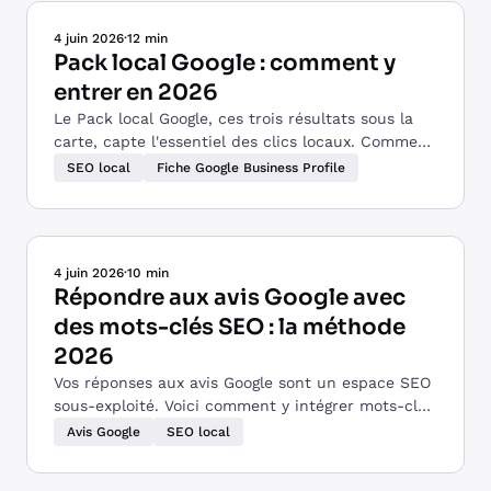
4 juin 2026
·
12 min
Pack local Google : comment y
entrer en 2026
Le Pack local Google, ces trois résultats sous la
carte, capte l'essentiel des clics locaux. Comment
l'algorithme le compose et comment y entrer en
SEO local
Fiche Google Business Profile
2026.
4 juin 2026
·
10 min
Répondre aux avis Google avec
des mots-clés SEO : la méthode
2026
Vos réponses aux avis Google sont un espace SEO
sous-exploité. Voici comment y intégrer mots-clés
de service et de localité, sans tomber dans le
Avis Google
SEO local
bourrage.