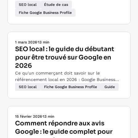
et une fiche Google enfin visible des touristes du
SEO local
Étude de cas
canal.
Fiche Google Business Profile
1 mars 2026
·
13 min
SEO local : le guide du débutant
pour être trouvé sur Google en
2026
Ce qu'un commerçant doit savoir sur le
référencement local en 2026 : Google Business
Profile, citations, avis et site web, les bases
SEO local
Fiche Google Business Profile
Guide
expliquées simplement.
15 février 2026
·
13 min
Comment répondre aux avis
Google : le guide complet pour