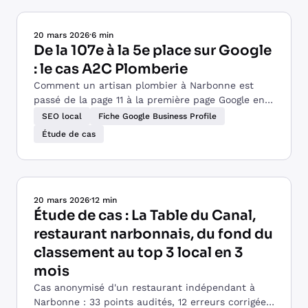
20 mars 2026
·
6 min
De la 107e à la 5e place sur Google
: le cas A2C Plomberie
Comment un artisan plombier à Narbonne est
passé de la page 11 à la première page Google en
12 mois. Méthode SEO locale détaillée.
SEO local
Fiche Google Business Profile
Étude de cas
20 mars 2026
·
12 min
Étude de cas : La Table du Canal,
restaurant narbonnais, du fond du
classement au top 3 local en 3
mois
Cas anonymisé d'un restaurant indépendant à
Narbonne : 33 points audités, 12 erreurs corrigées