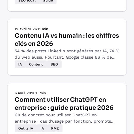
SEO local
Guide
premier.
12 avril 2026
·
11 min
Contenu IA vs humain : les chiffres
clés en 2026
54 % des posts LinkedIn sont générés par IA, 74 %
du web aussi. Pourtant, Google classe 86 % de
contenus humains en page 1. Décryptage.
IA
Contenu
SEO
6 avril 2026
·
6 min
Comment utiliser ChatGPT en
entreprise : guide pratique 2026
Guide concret pour utiliser ChatGPT en
entreprise : cas d'usage par fonction, prompts
prêts à l'emploi, tarifs et sécurité des données.
Outils IA
IA
PME