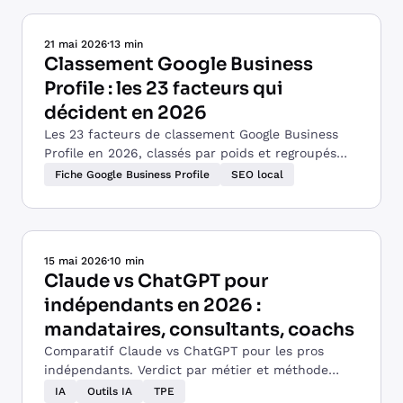
21 mai 2026
·
13 min
Classement Google Business
Profile : les 23 facteurs qui
décident en 2026
Les 23 facteurs de classement Google Business
Profile en 2026, classés par poids et regroupés
par pilier : pertinence, proximité, notoriété.
Fiche Google Business Profile
SEO local
15 mai 2026
·
10 min
Claude vs ChatGPT pour
indépendants en 2026 :
mandataires, consultants, coachs
Comparatif Claude vs ChatGPT pour les pros
indépendants. Verdict par métier et méthode
pour bien configurer son assistant IA en 2h.
IA
Outils IA
TPE