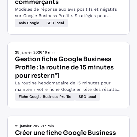
commerçants
Modèles de réponse aux avis positifs et négatifs
sur Google Business Profile. Stratégies pour
transformer chaque avis en opportunité business.
Avis Google
SEO local
25 janvier 2026
·
16 min
Gestion fiche Google Business
Profile : la routine de 15 minutes
pour rester n°1
La routine hebdomadaire de 15 minutes pour
maintenir votre fiche Google en tête des résultats.
Gestion des avis, posts, analytics et maintenance
Fiche Google Business Profile
SEO local
technique.
21 janvier 2026
·
17 min
Créer une fiche Google Business