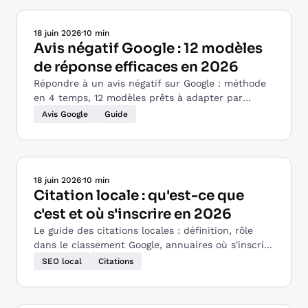
18 juin 2026
·
10 min
Avis négatif Google : 12 modèles
de réponse efficaces en 2026
Répondre à un avis négatif sur Google : méthode
en 4 temps, 12 modèles prêts à adapter par
situation, erreurs à éviter et conseils pour les
Avis Google
Guide
TPE.
18 juin 2026
·
10 min
Citation locale : qu'est-ce que
c'est et où s'inscrire en 2026
Le guide des citations locales : définition, rôle
dans le classement Google, annuaires où s'inscrire
en 2026 et méthode pour les TPE.
SEO local
Citations