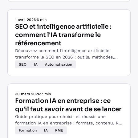
1 avril 2026
·
6 min
SEO et intelligence artificielle :
comment l'IA transforme le
référencement
Découvrez comment l'intelligence artificielle
transforme le SEO en 2026 : outils, méthodes,
AEO, GEO et ce qui reste irremplaçable côté
SEO
IA
Automatisation
humain.
30 mars 2026
·
7 min
Formation IA en entreprise : ce
qu'il faut savoir avant de se lancer
Guide pratique pour choisir et réussir une
formation IA en entreprise : formats, contenu, ROI
et critères de sélection d'un formateur.
Formation
IA
PME