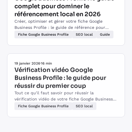
complet pour dominer le
référencement local en 2026
Créer, optimiser et gérer votre fiche Google
Business Profile : le guide de référence pour
commerçants, artisans et professions libérales.
Fiche Google Business Profile
SEO local
Guide
19 janvier 2026
·
16 min
Vérification vidéo Google
Business Profile : le guide pour
réussir du premier coup
Tout ce qu'il faut savoir pour réussir la
vérification vidéo de votre fiche Google Business
Profile. Prérequis, scénario de tournage, erreurs à
Fiche Google Business Profile
SEO local
éviter.