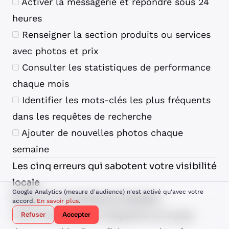
Activer la messagerie et répondre sous 24
heures
Renseigner la section produits ou services
avec photos et prix
Consulter les statistiques de performance
chaque mois
Identifier les mots-clés les plus fréquents
dans les requêtes de recherche
Ajouter de nouvelles photos chaque
semaine
Les cinq erreurs qui sabotent votre visibilité
locale
Google Analytics (mesure d'audience) n'est activé qu'avec votre
Erreur n°1 : les fiches en doublon
accord.
En savoir plus
.
C’est l’erreur la plus fréquente et la plus
Refuser
Accepter