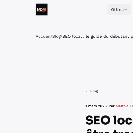
Aller au contenu
Offres
Matthieu Daumain
Accueil
/
Blog
/
SEO local : le guide du débutant 
← Blog
1 mars 2026
· Par
Matthieu
SEO loc