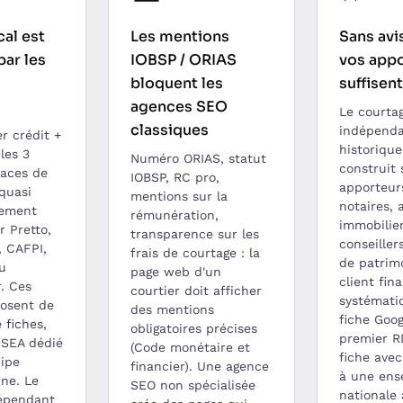
cal est
Les mentions
Sans avi
par les
IOBSP / ORIAS
vos appo
bloquent les
suffisent
agences SEO
Le courta
classiques
indépenda
er crédit +
historiqu
 les 3
Numéro ORIAS, statut
construit 
laces de
IOBSP, RC pro,
apporteurs
quasi
mentions sur la
notaires, 
uement
rémunération,
immobilier
 Pretto,
transparence sur les
conseiller
, CAFPI,
frais de courtage : la
de patrimo
u
page web d'un
client fina
. Ces
courtier doit afficher
systémati
posent de
des mentions
fiche Goog
 fiches,
obligatoires précises
premier R
 SEA dédié
(Code monétaire et
fiche avec
uipe
financier). Une agence
à une ens
rne. Le
SEO non spécialisée
nationale 
dépendant