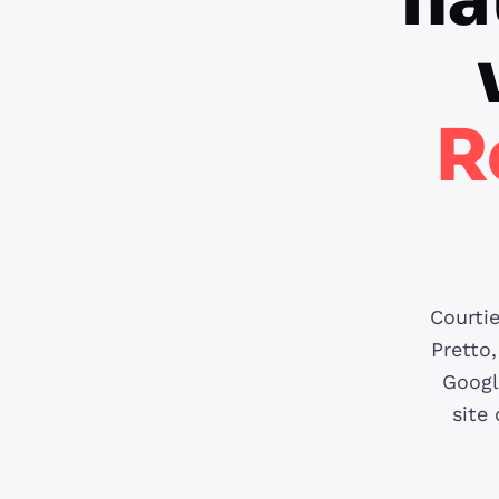
na
R
Courtie
Pretto
Google
site