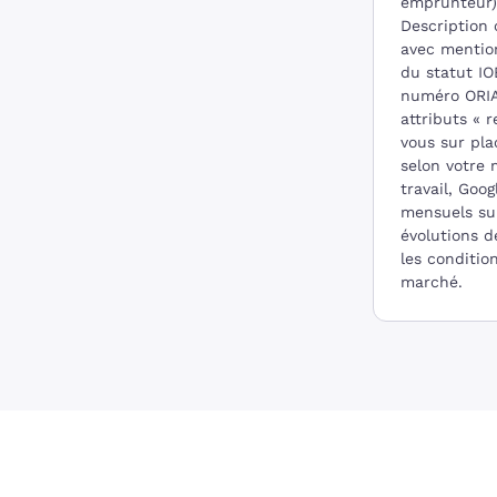
emprunteur)
Description 
avec mention
du statut I
numéro ORI
attributs « 
vous sur plac
selon votre
travail, Goog
mensuels sur
évolutions d
les conditio
marché.