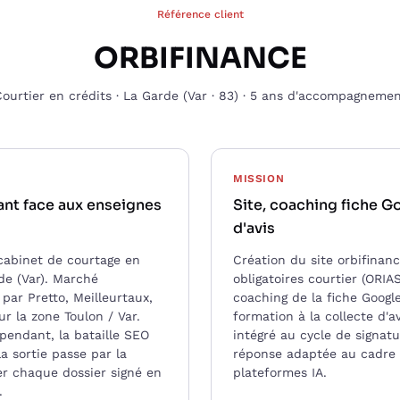
Référence client
ORBIFINANCE
ourtier en crédits · La Garde (Var · 83) · 5 ans d'accompagneme
MISSION
nt face aux enseignes
Site, coaching fiche G
d'avis
abinet de courtage en
Création du site orbifinan
de (Var). Marché
obligatoires courtier (ORIA
par Pretto, Meilleurtaux,
coaching de la fiche Google
r la zone Toulon / Var.
formation à la collecte d'a
pendant, la bataille SEO
intégré au cycle de signat
la sortie passe par la
réponse adaptée au cadre 
er chaque dossier signé en
plateformes IA.
.