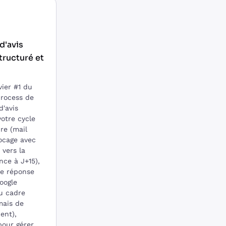
d'avis
structuré et
vier #1 du
Process de
'avis
votre cycle
re (mail
ocage avec
 vers la
ance à J+15),
e réponse
oogle
u cadre
mais de
ent),
our gérer