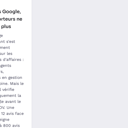
s Google,
rteurs ne
 plus
ge
nt s'est
ement
sur les
 d'affaires :
agents
s,
s en gestion
ine. Mais le
l vérifie
quement la
le avant le
DV. Une
 12 avis face
eigne
à 800 avis