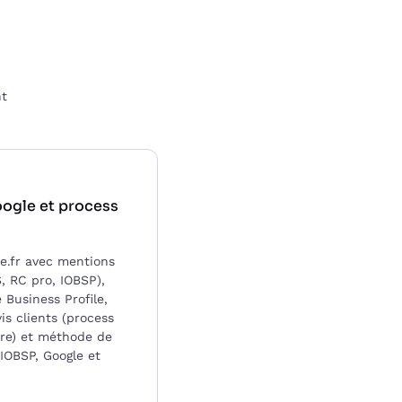
nt
oogle et process
ce.fr avec mentions
S, RC pro, IOBSP),
 Business Profile,
vis clients (process
ure) et méthode de
IOBSP, Google et