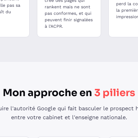
crée des pages qui
perd la c
lle pas sa
rankent mais ne sont
la premiè
aît du
pas conformes, et qui
impressio
peuvent finir signalées
à l'ACPR.
Mon approche en
3 piliers
ire l'autorité Google qui fait basculer le prospect 
entre votre cabinet et l'enseigne nationale.