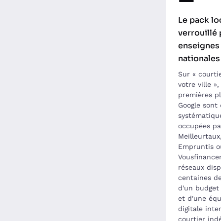
Le pack lo
verrouillé 
enseignes
nationales
Sur « courti
votre ville »,
premières p
Google sont 
systématiq
occupées par
Meilleurtaux
Empruntis o
Vousfinancer
réseaux dis
centaines de
d'un budget
et d'une éq
digitale inte
courtier in