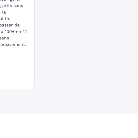
égatifs sans
 la
alité.
 passer de
 à 100+ en 12
 sans
 abusivement.