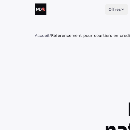
Aller au contenu
Offres
Matthieu Daumain
Accueil
/
Référencement pour courtiers en crédi