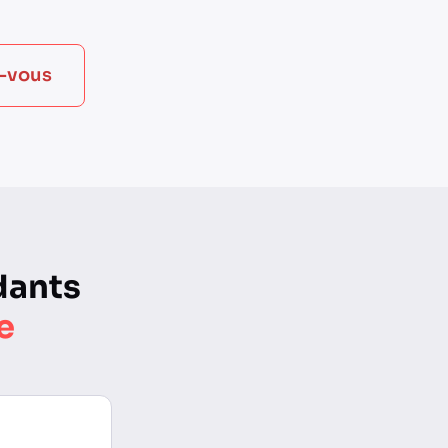
z-vous
dants
e