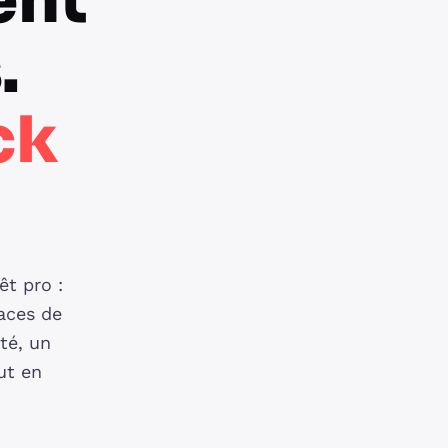
ent
.
ck
êt pro :
aces de
ité, un
ut en