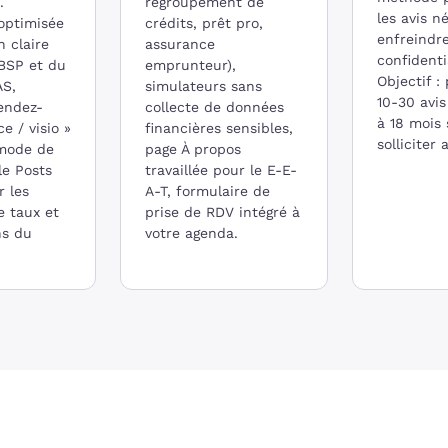
.
regroupement de
les avis n
optimisée
crédits, prêt pro,
enfreindre
 claire
assurance
confidenti
OBSP et du
emprunteur),
Objectif :
AS,
simulateurs sans
10-30 avis
rendez-
collecte de données
à 18 mois
e / visio »
financières sensibles,
solliciter
 mode de
page À propos
le Posts
travaillée pour le E-E-
 les
A-T, formulaire de
e taux et
prise de RDV intégré à
ns du
votre agenda.