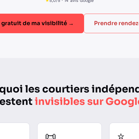
★
5,0/5 · 14 avis Google
 gratuit de ma visibilité →
Prendre rende
quoi les courtiers indépen
restent
invisibles sur Googl
📜
⭐