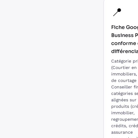
📍
Fiche Goo
Business P
conforme 
différenci
Catégorie pr
(Courtier en
immobiliers,
de courtage 
Conseiller fi
catégories s
alignées sur
produits (cr
immobilier,
regroupeme
crédits, créd
assurance