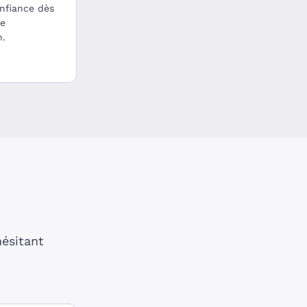
onfiance dès
re
n.
hésitant