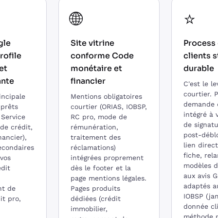
🌐
⭐
gle
Site vitrine
Process 
rofile
conforme Code
clients 
et
monétaire et
durable
ante
financier
C'est le le
courtier. 
incipale
Mentions obligatoires
demande d
 prêts
courtier (ORIAS, IOBSP,
intégré à 
 Service
RC pro, mode de
de signatu
de crédit,
rémunération,
post-débl
nancier),
traitement des
lien direct
econdaires
réclamations)
fiche, rel
 vos
intégrées proprement
modèles d
édit
dès le footer et la
aux avis G
page mentions légales.
adaptés a
nt de
Pages produits
IOBSP (ja
it pro,
dédiées (crédit
donnée cli
immobilier,
méthode p