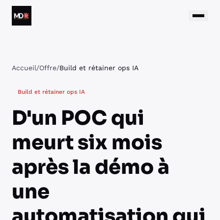
Aller au contenu
Matthieu Daumain
Accueil
/
Offre
/
Build et rétainer ops IA
Build et rétainer ops IA
D'un POC qui
meurt six mois
après la démo à
une
automatisation qui