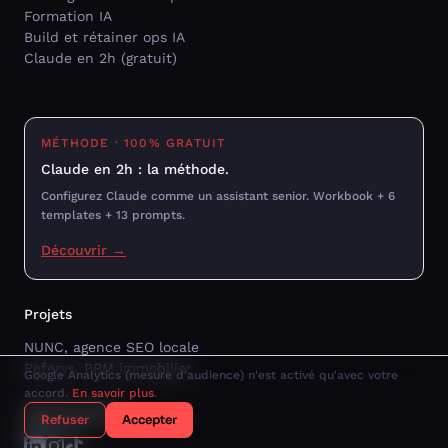
Formation IA
Build et rétainer ops IA
Claude en 2h (gratuit)
MÉTHODE · 100% GRATUIT
Claude en 2h : la méthode.
Configurez Claude comme un assistant senior. Workbook + 6
templates + 13 prompts.
Découvrir →
Projets
NUNC, agence SEO locale
Referys, PRM immobilier
Google Analytics (mesure d'audience) n'est activé qu'avec votre
accord.
En savoir plus
.
Retrouvez-moi
Refuser
Accepter