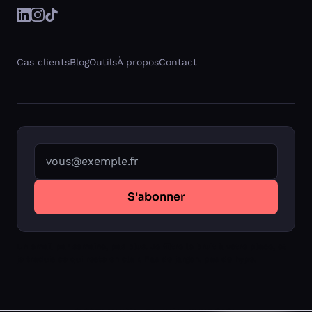
Cas clients
Blog
Outils
À propos
Contact
Votre adresse email
S'abonner
Un nouvel onglet Substack s'ouvrira pour finaliser v
Un email par semaine, pas plus. Je filtre le bruit à votre place, et
je traduis ce qui reste en clair. Pas de jargon, pas de hype.
© 2026 Matthieu Daumain · NUNC SASU