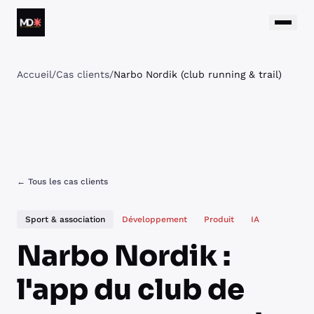
Aller au contenu
Matthieu Daumain
Accueil
/
Cas clients
/
Narbo Nordik (club running & trail)
← Tous les cas clients
Sport & association
Développement
Produit
IA
Narbo Nordik :
l'app du club de