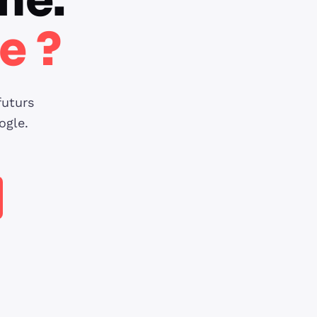
ne.
e ?
futurs
ogle.