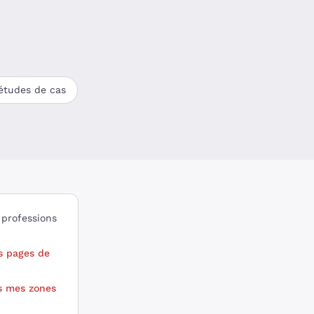
 études de cas
 professions
 pages de
s mes zones