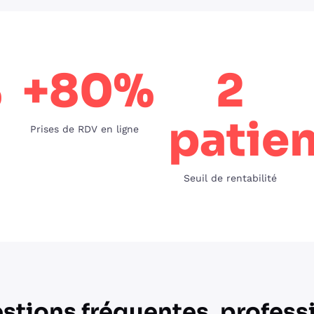
%
+80%
2
patie
Prises de RDV en ligne
Seuil de rentabilité
stions fréquentes, profess