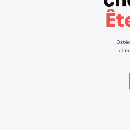
ch
Êt
Ostéo
clie