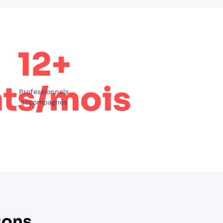
12+
nts/mois
Professionnels
accompagnés
ions