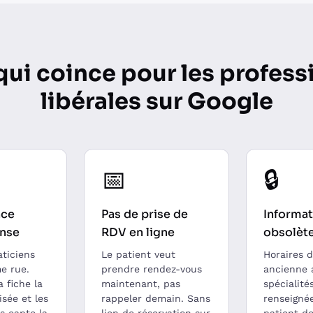
qui coince pour les profess
libérales sur Google
📅
🔒
nce
Pas de prise de
Informat
ense
RDV en ligne
obsolèt
aticiens
Le patient veut
Horaires d
e rue.
prendre rendez-vous
ancienne 
a fiche la
maintenant, pas
spécialité
sée et les
rappeler demain. Sans
renseignée