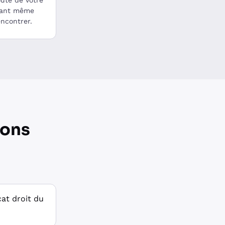
oute de votre
vant même
encontrer.
ions
cat droit du