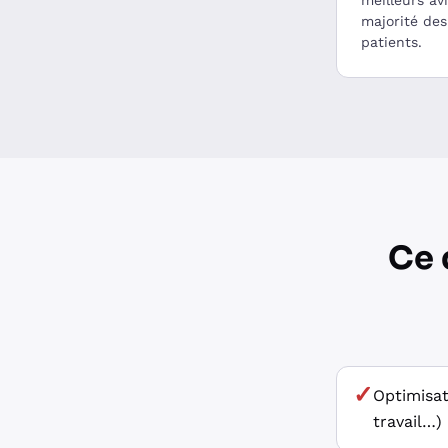
meilleurs av
majorité de
patients.
Ce 
✓
Optimisat
travail…)