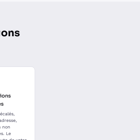
ions
ions
es
écalés,
adresse,
s non
s. Le