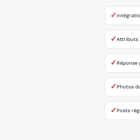
✓
Intégrati
✓
Attributs
✓
Réponse p
✓
Photos du
✓
Posts régu