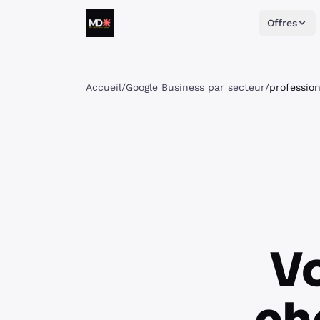
Aller au contenu
Offres
Matthieu Daumain
Accueil
/
Google Business par secteur
/
profession
Vo