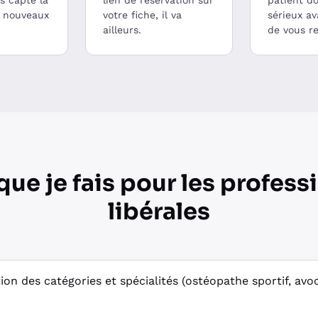
is capte la
lien de réservation sur
patient d
s nouveaux
votre fiche, il va
sérieux a
ailleurs.
de vous r
que je fais pour les profess
libérales
ion des catégories et spécialités (ostéopathe sportif, avo