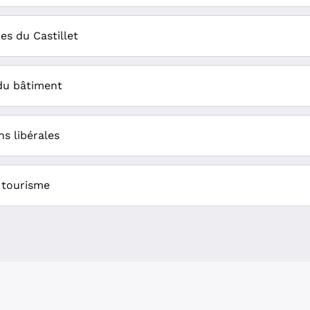
s du Castillet
du bâtiment
ns libérales
 tourisme