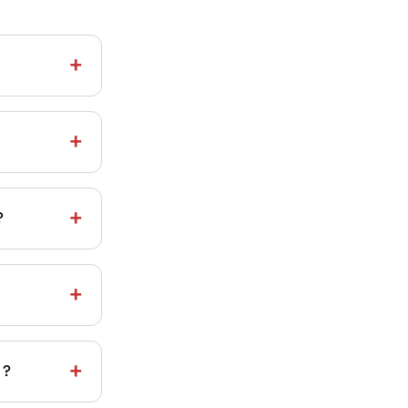
+
+
+
?
+
+
 ?