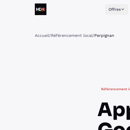
Aller au contenu
Offres
Matthieu Daumain
Accueil
/
Référencement local
/
Perpignan
Référencement lo
App