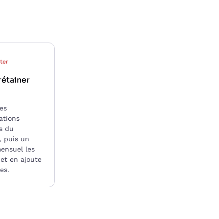
ter
rétainer
les
ations
es du
, puis un
ensuel les
et en ajoute
es.