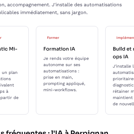
ion, accompagnement. J'installe des automatisations
plicables immédiatement, sans jargon.
r
Former
Implémen
tic Mi-
Formation IA
Build et 
ops IA
Je rends votre équipe
autonome sur ses
J'installe 
automatisations :
, un plan
automatis
prise en main,
tions
prioritair
prompting appliqué,
uivalent
diagnostic
mini-workflows.
ps à
rétainer m
 partir de
maintient 
de nouvell
 fréquentes : l'IA à Perpignan