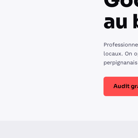
Goo
au
Professionne
locaux. On o
perpignanais
Audit gr