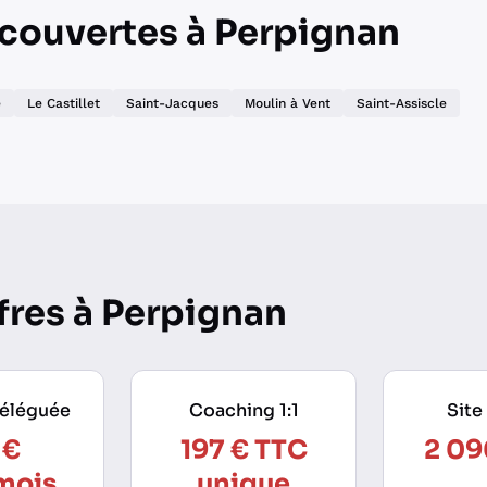
couvertes à Perpignan
e
Le Castillet
Saint-Jacques
Moulin à Vent
Saint-Assiscle
fres à Perpignan
déléguée
Coaching 1:1
Site
 €
197 € TTC
2 09
mois
unique