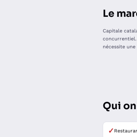
Le mar
Capitale cata
concurrentiel.
nécessite une
Qui on
✓
Restauran