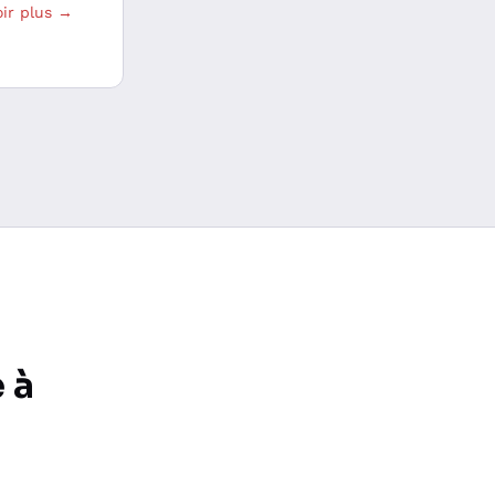
oir plus →
e à